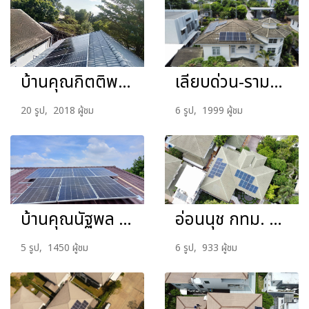
บ้านคุณกิตติพงษ์ 5KW
เลียบด่วน-รามอินทรา กทม. 5 kW
20 รูป, 2018 ผู้ชม
6 รูป, 1999 ผู้ชม
บ้านคุณนัฐพล 3kW
อ่อนนุช กทม. 21.45 kW
5 รูป, 1450 ผู้ชม
6 รูป, 933 ผู้ชม