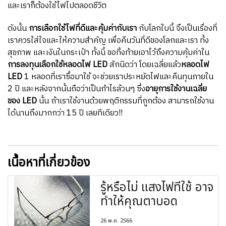
และเราก็ต้องใช้ไฟไปตลอดชีวิต
ดังนั้น
การเลือกใช้ไฟที่ดีและคุ้มค่ากับเรา
กับโลกใบนี้ จึงเป็นเรื่องที่
เราควรใส่ใจและให้ความสำคัญ เพื่อคืนวันที่ดีของโลกและเรา ทั้ง
สุขภาพ และเงินในกระเป๋า ทั้งนี้ ขอทิ้งท้ายเอาไว้ถึงความคุ้มค่าใน
การลงทุนเลือกใช้หลอดไฟ LED
สักนิดว่า โดยเฉลี่ยแล้ว
หลอดไฟ
LED
1 หลอดที่เราซื้อมาใช้ จะช่วยเราประหยัดไฟและคืนทุนภายใน
2 ปี และหลังจากนั้นถือว่าเป็นกำไรล้วนๆ ซึ่ง
อายุการใช้งานเฉลี่ย
ของ LED
นั้น ถ้าเราใช้งานด้วยพฤติกรรมที่ถูกต้อง สามารถใช้งาน
ได้นานถึงมากกว่า 15 ปี เลยทีเดียว!!
เนื้อหาที่เกี่ยวข้อง
รู้หรือไม่ แสงไฟที่ใช้ อาจ
ทำให้คุณตาบอด
26 พ.ค. 2566