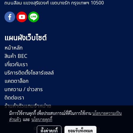
ถนนสีลม
แขวงสุริยวงศ์
เขตบางรัก กรุงเทพฯ 10500
แผนผังเว็บไซต์
หน้าหลัก
สินค้า BEC
เกี่ยวกับเรา
บริการติดตั้งโซลาร์เซลล์
แคตตาล็อก
บทความ / ข่าวสาร
ติดต่อเรา
ร้านค้าตัวแทนจำหน่าย
มีการใช้งานคุกกี้ เพื่อประสบการณ์ที่ดีในการใช้งาน
นโยบายความเป็น
ส่วนตัว
และ
นโยบายคุกกี้
© บริษัท เครื่องไฟฟ้าบุญธนาภัณฑ์ จำกัด
ตั้งค่าคุกกี้
ยอมรับทั้งหมด