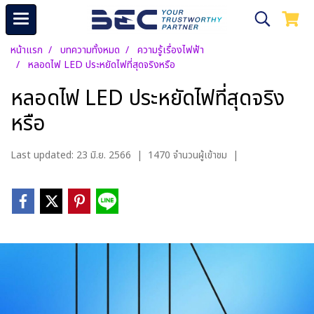
หน้าแรก
บทความทั้งหมด
ความรู้เรื่องไฟฟ้า
หลอดไฟ LED ประหยัดไฟที่สุดจริงหรือ
หลอดไฟ LED ประหยัดไฟที่สุดจริง
หรือ
Last updated: 23 มิ.ย. 2566
|
1470 จำนวนผู้เข้าชม
|