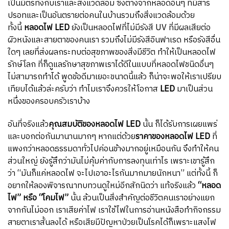
เป็นมิตรทั้งกับเราและสิ่งแวดล้อม ซึ่งต่างจากหลอดอื่นๆ ที่มีสาร
ปรอทและเป็นอันตรายต่อคนในบ้านรวมถึงสิ่งแวดล้อมด้วย
ทั้งนี้
หลอดไฟ LED
ยังเป็นหลอดไฟที่ไม่มีรังสี UV ที่มีผลเสียต่อ
ผิวหนังและสายตาของคนเรา รวมถึงไม่มีรังสีอินฟาเรด หรือรังสีอื่น
ใดๆ เลยที่ส่งผลกระทบต่อสุขภาพของสิ่งมีชีวิต ทำให้เป็นหลอดไฟ
รักษ์โลก ที่ก็ดูแลรักษาสุขภาพเราได้ดีในแบบที่หลอดไฟชนิดอื่นๆ
ไม่สามารถทำได้ พูดข้อดีมาเยอะขนาดนี้แล้ว ก็น่าจะพอให้เราเปรียบ
เทียบได้แล้วล่ะครับว่า ทำไมเราจึงควรให้โอกาส
LED
มาเป็นส่วน
หนึ่งของครอบครัวเราบ้าง
อันที่จริงแล้ว
คุณสมบัติของหลอดไฟ LED
นั้น ก็ได้รับการเผยแพร่
และบอกต่อกันมานานมากๆ หากแต่ด้วย
ราคาของหลอดไฟ LED
ที่
แพงกว่าหลอดธรรมดาทั่วไปค่อนข้างมากอยู่เหมือนกัน จึงทำให้คน
ส่วนใหญ่ ยังรู้สึกว่ามันไม่คุ้มค่ากับการลงทุนเท่าไร เพราะเขารู้สึก
ว่า “มันก็แค่หลอดไฟ จะไปเอาอะไรกันมากมายนักหนา” แต่ทั้งนี้ ก็
อยากให้ลองพิจารณาทบทวนดูใหม่อีกสักนิดว่า แท้จริงแล้ว
“หลอด
ไฟ” หรือ “โคมไฟ”
นั้น ล้วนเป็นสิ่งสำคัญต่อชีวิตคนเราอย่างแยก
จากกันไม่ออก เราเสียค่าไฟ เราใช้ไฟในการอ่านหนังสือทำกิจกรรม
สายตาเราสั้นลงได้ หรือเสียมีปัญหาป่วยเป็นโรคได้ก็เพราะแสงไฟ