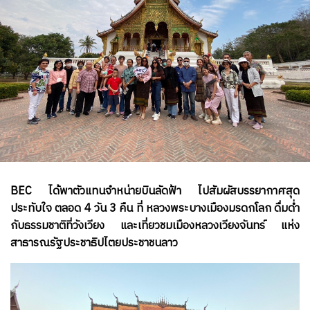
BEC ได้พาตัวแทนจำหน่ายบินลัดฟ้า ไปสัมผัสบรรยากาศสุด
ประทับใจ ตลอด 4 วัน 3 คืน ที่ หลวงพระบางเมืองมรดกโลก ดื่มด่ำ
กับธรรมชาติที่วังเวียง และเที่ยวชมเมืองหลวงเวียงจันทร์ แห่ง
สาธารณรัฐประชาธิปไตยประชาชนลาว