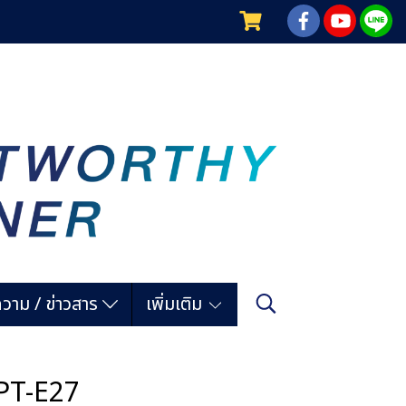
วาม / ข่าวสาร
เพิ่มเติม
น PT-E27