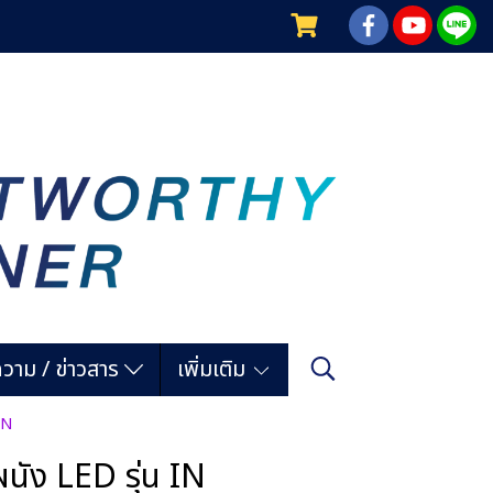
วาม / ข่าวสาร
เพิ่มเติม
IN
ัง LED รุ่น IN