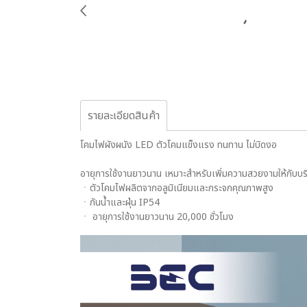
รายละเอียดสินค้า
โคมไฟผังผนัง LED ตัวโคมแข็งแรง ทนทาน ไม่บิดงอ
อายุการใช้งานยาวนาน เหมาะสำหรับเพิ่มความสวยงามให้กับบ
ㆍตัวโคมไฟผลิตจากอลูมิเนียมและกระจกคุณภาพสูง
ㆍกันน้ำและฝุ่น IP54
ㆍ อายุการใช้งานยาวนาน 20,000 ชั่วโมง