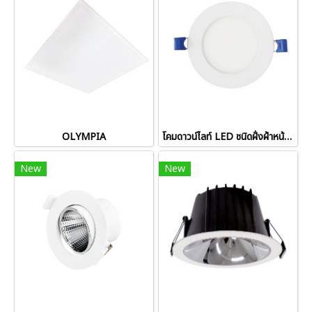
OLYMPIA
โคมดาวน์ไลท์ LED ชนิดฝั่งฝ้าหน้ากลมขนาด 3W, 6W, 9W, 12W, 15W, 18W, 24W รุ่น BLADE III-O
New
New