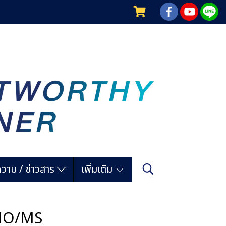
วาม / ข่าวสาร
เพิ่มเติม
-MO/MS