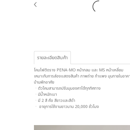
รายละเอียดสินค้า
โคมไฟติดราง PENA-MO หน้ากลม และ MS หน้าเหลี่ยม
เหมาะกับการส่องแสดงสินค้า ภาพถ่าย กำแพง มุนกายในอาค
บ้านพักอาศัย
ㆍตัวโคมสามารถปรับมุมองศาได้ทุกทิศทาง
ㆍมีน้ำหนักเบา
ㆍมี 2 สี คือ สีขาวและสีดำ
ㆍ อายุการใช้งานยาวนาน 20,000 ชั่วโมง