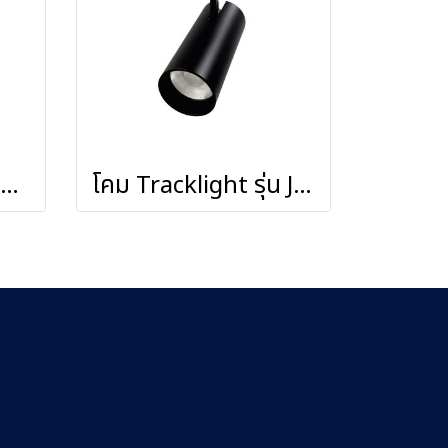
รางไฟ W ชนิดติดลอยสำหรับโคมไฟติดราง Tracklight
โคม Tracklight รุ่น Jaguar