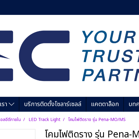
บเรา
บริการติดตั้งโซลาร์เซลล์
แคตตาล็อก
บทค
อลอีดีภายใน
LED Track Light
โคมไฟติดราง รุ่น Pena-MO/MS
โคมไฟติดราง รุ่น Pena