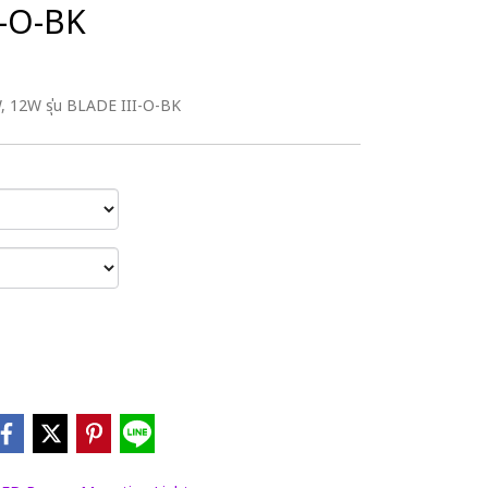
I-O-BK
W, 12W รุ่น BLADE III-O-BK