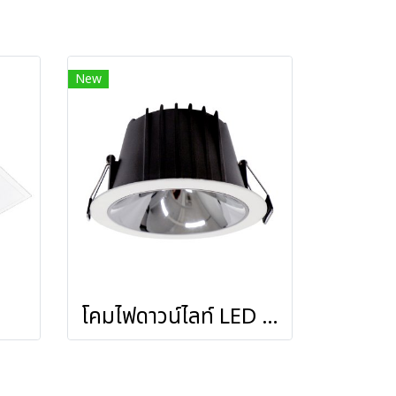
New
โคมไฟดาวน์ไลท์ LED ชนิดฝังฝ้าหน้ากลม ขนาด 18W, 24W รุ่น ARIZONA