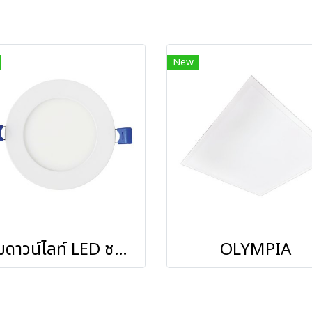
New
โคมดาวน์ไลท์ LED ชนิดฝั่งฝ้าหน้ากลมขนาด 3W, 6W, 9W, 12W, 15W, 18W, 24W รุ่น BLADE III-O
OLYMPIA