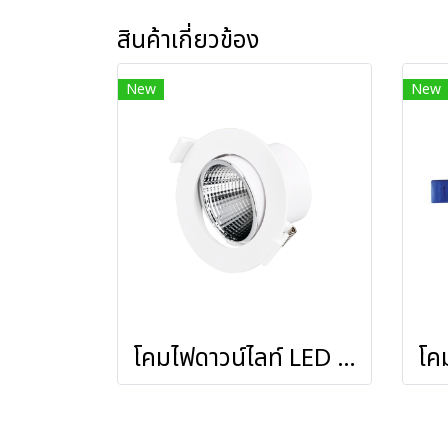
สินค้าเกี่ยวข้อง
New
New
โคมไฟดาวน์ไลท์ LED ชนิดฝังฝ้าหน้ากลม รุ่น Angle-DO