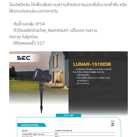
โคมไฟปักดิน ใช้เพื่อเพิ่มความสว่างสำหรับการมองเห็นในเวลาค่ำคืน หรือ
ใช้ตกแต่งสวนในเวลากลางวัน
ㆍกันน้ำและฝุ่น IP54
ㆍตัวโคมผลิตด้วยวัสดุ Aluminium แข็งแรง ทนทาน
ทนทาน ไม่ผุกร่อน
ㆍใช้กับหลอดขั้ว E27