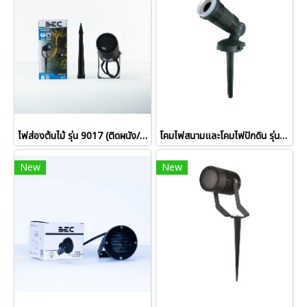
ไฟส่องต้นไม้ รุ่น 9017 (ติดผนัง/ปักดิน) ขั้ว MR16 GX5.3
โคมไฟสนามและโคมไฟปักดิน รุ่น 1220
New
New