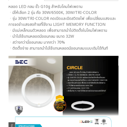
หลอด LED กลม ขั้ว G10g สำหรับโคมไฟเพดาน
ㆍมีให้เลือก 2 รุ่น คือ 30W/6500K, 30W/TRI-COLOR
ㆍรุ่น 30W/TRI-COLOR กดเปิดและปิดสวิตชไฟ เพื่อเปลี่ยนแสงและ
การจดจำแสงสดท้ายที่ใช้งาน LIGHT MEMORY FUNCTION
ㆍมีแม่เหล็กบนตัวหลอด เพื่อสามารถนำไปติดตั้งในโคมไฟเพดาน
ㆍนำไปใช้แทนหลอดนีออนกลม ขนาด 32W
ㆍสว่างกว่านี่ออนกลม มากกว่า 70%
ㆍติดตั้งง่าย สามารถนำไปใช้แทนหลอดนีออนกลมแบบเดิมได้ทันที