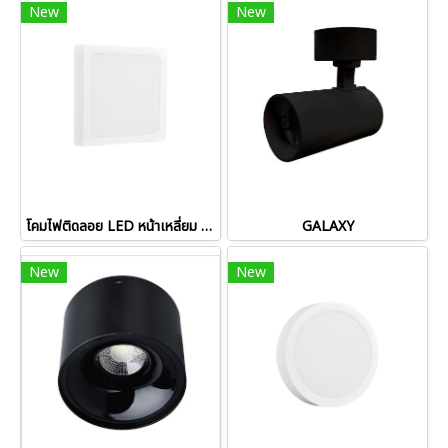
New
New
โคมไฟติดลอย LED หน้าเหลี่ยม ขนาด 18W และ 24W รุ่น WINE-PS
GALAXY
New
New