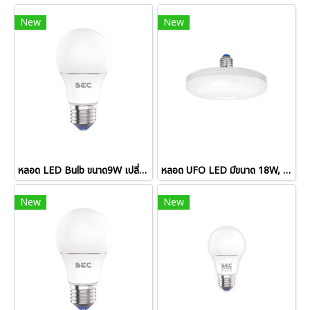
New
New
หลอด LED Bulb ขนาด9W เปลี่ยนได้ 3 แสง รุ่น Magic
หลอด UFO LED มีขนาด 18W, 24W ขั้วหลอด E27
New
New