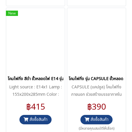
New
โคมไฟกิ่ง สีดำ ขั้วหลอดไฟ E14 รุ่น C102-1
โคมไฟกิ่ง รุ่น CAPSULE ขั้วหลอด E27
Light source : E14x1 Lamp :
CAPSULE (แคปซูล) โคมไฟกิ่ง
155x200x285mm Color :
ภายนอก ช่วยสร้างบรรยากาศใน
Black
บ้าน น่าอยู่ด้วยโคมไฟกิ่ง ภายนอก
฿415
฿390
ติดกำแพงดีไซน์ทันสมัย เหมาะ
สำหรับการแต่งบ้านหลากหลาย
สั่งซื้อสินค้า
สั่งซื้อสินค้า
ประเภท สามารถใช้ประดับผนัง หรือ
(มีหลายคุณสมบัติให้เลือก)
ประดับตกแต่งทั่วไป